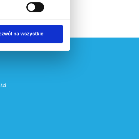
 danych
.
ezwól na wszystkie
ści