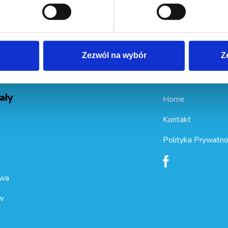
Wyrażam zgodę na
przetwarzanie i przechowywanie moich
Zezwól na wybór
Z
ały
Home
Kontakt
Polityka Prywatno
wa
w