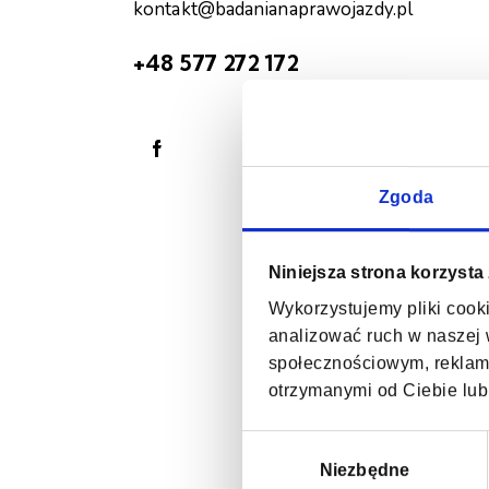
kontakt@badanianaprawojazdy.pl
+48 577 272 172
Zgoda
Niniejsza strona korzysta
Wykorzystujemy pliki cooki
analizować ruch w naszej w
społecznościowym, reklamo
otrzymanymi od Ciebie lub
W
y
Niezbędne