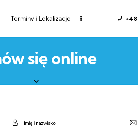
e
Terminy i Lokalizacje
+48
w się online