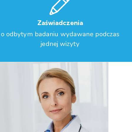
Zaświadczenia
o odbytym badaniu wydawane podczas
jednej wizyty