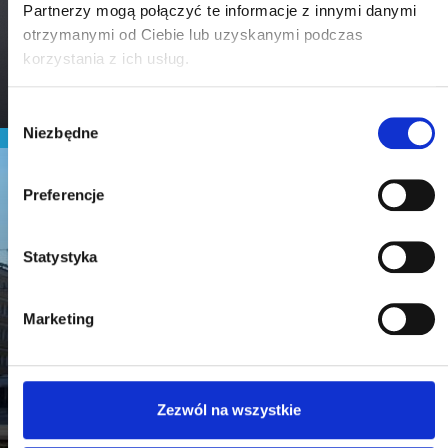
Partnerzy mogą połączyć te informacje z innymi danymi
Badania Łódź
otrzymanymi od Ciebie lub uzyskanymi podczas
korzystania z ich usług.
W
Niezbędne
y
b
ó
Preferencje
r
z
g
Statystyka
o
d
Marketing
y
Zezwól na wszystkie
Badania Gdańsk