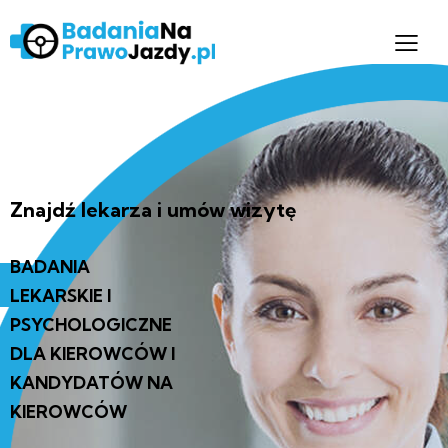
Znajdź lekarza i umów wizytę
BADANIA
LEKARSKIE I
PSYCHOLOGICZNE
DLA KIEROWCÓW I
KANDYDATÓW NA
KIEROWCÓW