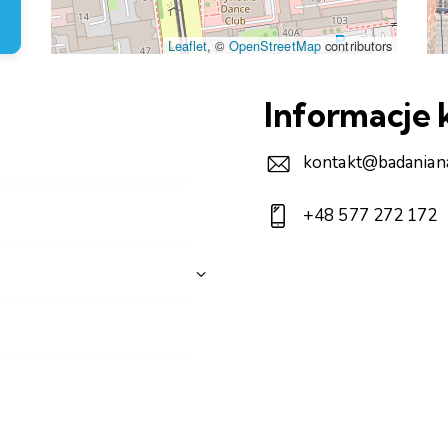
Leaflet
, ©
OpenStreetMap
contributors
Informacje
kontakt@badanian
+48 577 272 172