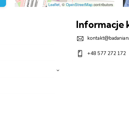
Leaflet
, ©
OpenStreetMap
contributors
Informacje
kontakt@badanian
+48 577 272 172