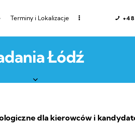
e
Terminy i Lokalizacje
+48
adania Łódź
chologiczne dla kierowców i kandyd