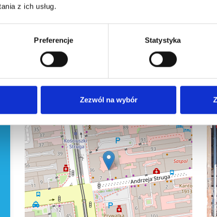
nia z ich usług.
Preferencje
Statystyka
7
Zezwól na wybór
Z