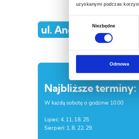
uzyskanymi podczas korzysta
W
Niezbędne
y
ul. Andrzeja Struga 
b
ó
r
z
g
Odmowa
o
d
Najbliższe terminy:
y
W każdą sobotę o godzinie 10.00
Lipiec: 4, 11, 18, 25.
Sierpień: 1, 8, 22, 29.